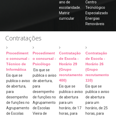
Programa de Mentorias
ano de
Centro
escolaridade.
Tecnológico
Projeto de Educação para a Saúde
Matriz
Especializado
curricular
Energias
Matrículas
Renováveis
RGPD
Contratações
Vernária
Links Úteis
Procediment
Procediment
Contratação
Contratação
Conselho Geral
o concursal -
o concursal -
de Escola -
de Escola -
Técnico de
Psicólogo
Horário 29
Horário 26
Equipa de Autoavaliação
Informática
(Grupo
(Grupo
Eis que se
Suporte
recrutamento
recrutamento
Eis que se
publica o aviso
400)
110)
publica o aviso
de abertura,
Seguro Escolar
de abertura,
para
Eis que se
Eis que se
Fale Connosco (Eq. Avaliação Int.)
para
desempenho
publica o aviso
publica o aviso
desempenho
de funções no
de abertura
de abertura
Login
de funções no
Agrupamento
para um
para um
Agrupamento
de Escolas
horário, de 17
horário, de 25
de Escolas
Vieira de
horas, para
horas, para