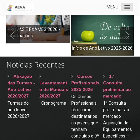
MENU
AEVA
PROVAS E EXAMES 2026 -
Oferta Educativa
Informações
P
Órgãos de Gestão
Início de Ano Letivo 2025-2026
Contactos
Notícias Recentes
ERASMUS+
Documentos
Afixação
Cursos
1.ª
das Turmas -
Levantament
Profissionais
Consulta
Notícias
Ano Letivo
o de Manuais
2025-2026
preliminar ao
2026/2027
2026/2027
mercado
Os Cursos
Cartão
Turmas do
Cronograma
Profissionais
1ª Consulta
Clube Ciência Viva
ano letivo
têm como
preliminar ao
2026/2027
destinatários
mercado
Biblioteca
os jovens que
Aquisição de
tenham
Equipamentos
EMAEI
concluído o 9º
Específicos –