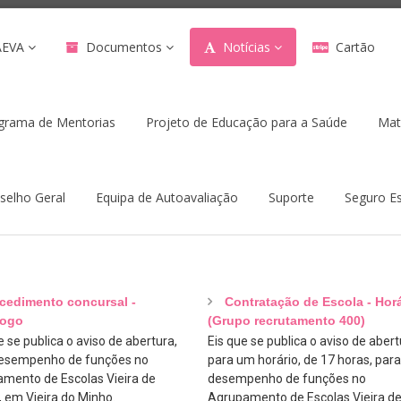
AEVA
Documentos
Notícias
Cartão
grama de Mentorias
Projeto de Educação para a Saúde
Mat
selho Geral
Equipa de Autoavaliação
Suporte
Seguro Es
cedimento concursal -
Contratação de Escola - Horá
logo
(Grupo recrutamento 400)
 se publica o aviso de abertura,
Eis que se publica o aviso de abert
esempenho de funções no
para um horário, de 17 horas, para
mento de Escolas Vieira de
desempenho de funções no
, em Vieira do Minho.
Agrupamento de Escolas Vieira d