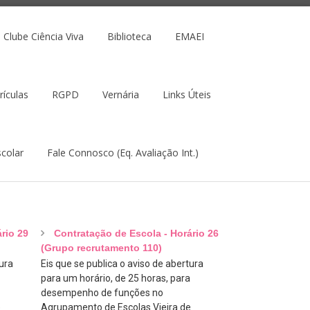
Clube Ciência Viva
Biblioteca
EMAEI
rículas
RGPD
Vernária
Links Úteis
colar
Fale Connosco (Eq. Avaliação Int.)
rio 29
Contratação de Escola - Horário 26
(Grupo recrutamento 110)
ura
Eis que se publica o aviso de abertura
para um horário, de 25 horas, para
desempenho de funções no
e
Agrupamento de Escolas Vieira de