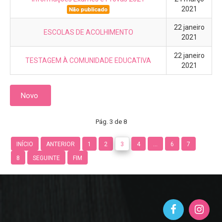
2021
Não publicado
22 janeiro
ESCOLAS DE ACOLHIMENTO
2021
22 janeiro
TESTAGEM À COMUNIDADE EDUCATIVA
2021
Novo
Pág. 3 de 8
INÍCIO
ANTERIOR
1
2
3
4
...
6
7
8
SEGUINTE
FIM