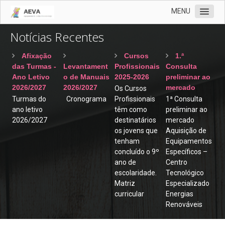
MENU
Notícias Recentes
AEVA
Documentos
Afixação
Cursos
1.ª
das Turmas -
Levantament
Profissionais
Consulta
Notícias
Ano Letivo
o de Manuais
2025-2026
preliminar ao
Recentes
2026/2027
2026/2027
mercado
Os Cursos
Turmas do
Cronograma
Profissionais
1ª Consulta
Contratações
ano letivo
têm como
preliminar ao
2026/2027
destinatários
mercado
Revista Vernária
os jovens que
Aquisição de
Cartão
tenham
Equipamentos
concluído o 9º
Específicos –
Clube Ciência Viva
ano de
Centro
escolaridade.
Tecnológico
Biblioteca
Matriz
Especializado
EMAEI
curricular
Energias
Renováveis
Programa de Mentorias