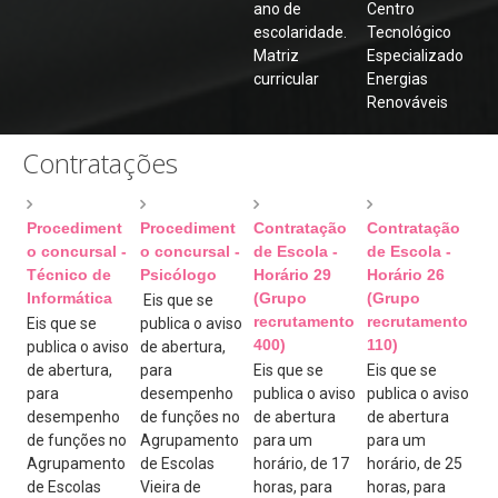
Programa de Mentorias
ano de
Centro
escolaridade.
Tecnológico
Projeto de Educação para a Saúde
Matriz
Especializado
curricular
Energias
Matrículas
Renováveis
RGPD
Contratações
Vernária
Links Úteis
Procediment
Procediment
Contratação
Contratação
Conselho Geral
o concursal -
o concursal -
de Escola -
de Escola -
Técnico de
Psicólogo
Horário 29
Horário 26
Equipa de Autoavaliação
Informática
(Grupo
(Grupo
Eis que se
Suporte
recrutamento
recrutamento
Eis que se
publica o aviso
400)
110)
publica o aviso
de abertura,
Seguro Escolar
de abertura,
para
Eis que se
Eis que se
Fale Connosco (Eq. Avaliação Int.)
para
desempenho
publica o aviso
publica o aviso
desempenho
de funções no
de abertura
de abertura
Login
de funções no
Agrupamento
para um
para um
Agrupamento
de Escolas
horário, de 17
horário, de 25
de Escolas
Vieira de
horas, para
horas, para