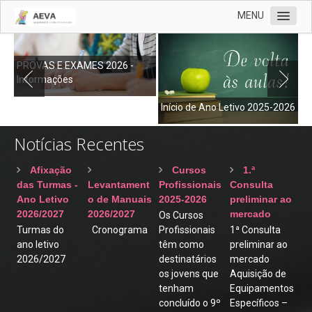
MENU
AEVA
PROVAS E EXAMES 2026 -
Oferta Educativa
Informações
P
Órgãos de Gestão
Início de Ano Letivo 2025-2026
Contactos
Notícias Recentes
ERASMUS+
Documentos
Afixação
Cursos
1.ª
das Turmas -
Levantament
Profissionais
Consulta
Notícias
Ano Letivo
o de Manuais
2025-2026
preliminar ao
2026/2027
2026/2027
mercado
Os Cursos
Cartão
Turmas do
Cronograma
Profissionais
1ª Consulta
Clube Ciência Viva
ano letivo
têm como
preliminar ao
2026/2027
destinatários
mercado
Biblioteca
os jovens que
Aquisição de
tenham
Equipamentos
EMAEI
concluído o 9º
Específicos –