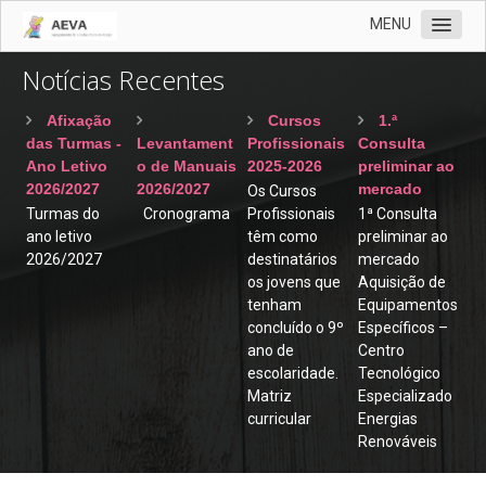
MENU
Notícias Recentes
AEVA
Documentos
Afixação
Cursos
1.ª
das Turmas -
Levantament
Profissionais
Consulta
Notícias
Ano Letivo
o de Manuais
2025-2026
preliminar ao
Recentes
2026/2027
2026/2027
mercado
Os Cursos
Turmas do
Cronograma
Profissionais
1ª Consulta
Contratações
ano letivo
têm como
preliminar ao
2026/2027
destinatários
mercado
Revista Vernária
os jovens que
Aquisição de
Cartão
tenham
Equipamentos
concluído o 9º
Específicos –
Clube Ciência Viva
ano de
Centro
escolaridade.
Tecnológico
Biblioteca
Matriz
Especializado
EMAEI
curricular
Energias
Renováveis
Programa de Mentorias