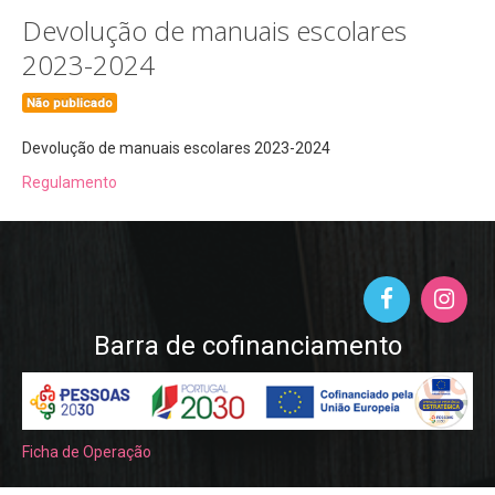
Projeto de Educação para a Saúde
Devolução de manuais escolares
Matrículas
2023-2024
RGPD
Não publicado
Vernária
Devolução de manuais escolares 2023-2024
Links Úteis
Regulamento
Conselho Geral
Equipa de Autoavaliação
Suporte
Seguro Escolar
Barra de cofinanciamento
Fale Connosco (Eq. Avaliação Int.)
Ficha de Operação