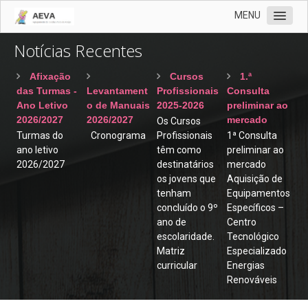
MENU
Notícias Recentes
AEVA
Documentos
Afixação
Cursos
1.ª
das Turmas -
Levantament
Profissionais
Consulta
Notícias
Ano Letivo
o de Manuais
2025-2026
preliminar ao
Recentes
2026/2027
2026/2027
mercado
Os Cursos
Turmas do
Cronograma
Profissionais
1ª Consulta
Contratações
ano letivo
têm como
preliminar ao
2026/2027
destinatários
mercado
Revista Vernária
os jovens que
Aquisição de
Cartão
tenham
Equipamentos
concluído o 9º
Específicos –
Clube Ciência Viva
ano de
Centro
escolaridade.
Tecnológico
Biblioteca
Matriz
Especializado
EMAEI
curricular
Energias
Renováveis
Programa de Mentorias