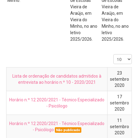
Minho.
de Escolas
de Escolas
Projeto de Educação para a Saúde
Vieira de
Vieira de
Matrículas
Araújo, em
Araújo, em
Vieira do
Vieira do
RGPD
Minho, no ano
Minho, no ano
letivo
letivo
Vernária
2025/2026.
2025/2026.
Links Úteis
Conselho Geral
Equipa de Autoavaliação
23
Lista de ordenação de candidatos admitidos à
Suporte
setembro
entrevista ao horário n.º 10 - 2020/2021
2020
Seguro Escolar
17
Fale Connosco (Eq. Avaliação Int.)
Horário n.º 12 2020/2021 - Técnico Especializado
setembro
- Psicólogo
2020
11
Horário n.º 12 2020/2021 - Técnico Especializado
setembro
- Psicólogo
Não publicado
2020