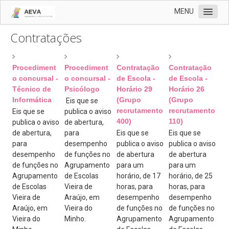
MENU
Contratações
AEVA
Documentos
Procediment
Procediment
Contratação
Contratação
Notícias
o concursal -
o concursal -
de Escola -
de Escola -
Recentes
Técnico de
Psicólogo
Horário 29
Horário 26
Informática
(Grupo
(Grupo
Eis que se
Contratações
recrutamento
recrutamento
Eis que se
publica o aviso
400)
110)
publica o aviso
de abertura,
Revista Vernária
de abertura,
para
Eis que se
Eis que se
Cartão
para
desempenho
publica o aviso
publica o aviso
desempenho
de funções no
de abertura
de abertura
Clube Ciência Viva
de funções no
Agrupamento
para um
para um
Agrupamento
de Escolas
horário, de 17
horário, de 25
Biblioteca
de Escolas
Vieira de
horas, para
horas, para
EMAEI
Vieira de
Araújo, em
desempenho
desempenho
Araújo, em
Vieira do
de funções no
de funções no
Programa de Mentorias
Vieira do
Minho.
Agrupamento
Agrupamento