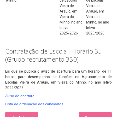
Minho.
de Escolas
de Escolas
Projeto de Educação para a Saúde
Vieira de
Vieira de
Matrículas
Araújo, em
Araújo, em
Vieira do
Vieira do
RGPD
Minho, no ano
Minho, no ano
letivo
letivo
Vernária
2025/2026.
2025/2026.
Links Úteis
Conselho Geral
Contratação de Escola - Horário 35
Equipa de Autoavaliação
(Grupo recrutamento 330)
Suporte
Eis que se publica o aviso de abertura para um horário, de 11
Seguro Escolar
horas, para desempenho de funções no Agrupamento de
Escolas Vieira de Araújo, em Vieira do Minho, no ano letivo
Fale Connosco (Eq. Avaliação Int.)
2024/2025.
Aviso de abertura
Lista de ordenação dos candidatos