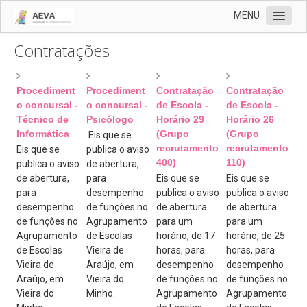
MENU
Contratações
AEVA
Documentos
Procediment
Procediment
Contratação
Contratação
Notícias
o concursal -
o concursal -
de Escola -
de Escola -
Recentes
Técnico de
Psicólogo
Horário 29
Horário 26
Informática
(Grupo
(Grupo
Eis que se
Contratações
recrutamento
recrutamento
Eis que se
publica o aviso
400)
110)
publica o aviso
de abertura,
Revista Vernária
de abertura,
para
Eis que se
Eis que se
Cartão
para
desempenho
publica o aviso
publica o aviso
desempenho
de funções no
de abertura
de abertura
Clube Ciência Viva
de funções no
Agrupamento
para um
para um
Agrupamento
de Escolas
horário, de 17
horário, de 25
Biblioteca
de Escolas
Vieira de
horas, para
horas, para
EMAEI
Vieira de
Araújo, em
desempenho
desempenho
Araújo, em
Vieira do
de funções no
de funções no
Programa de Mentorias
Vieira do
Minho.
Agrupamento
Agrupamento