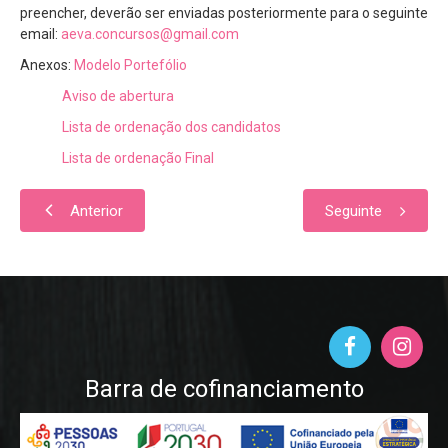
preencher, deverão ser enviadas posteriormente para o seguinte
email:
aeva.concursos@gmail.com
Anexos:
Modelo Portefólio
Aviso de abertura
Lista de ordenação dos candidatos
Lista de ordenação Final
Anterior
Seguinte
Barra de cofinanciamento