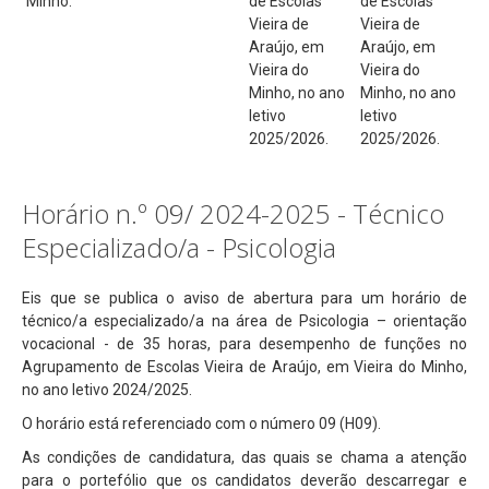
Minho.
de Escolas
de Escolas
Projeto de Educação para a Saúde
Vieira de
Vieira de
Matrículas
Araújo, em
Araújo, em
Vieira do
Vieira do
RGPD
Minho, no ano
Minho, no ano
letivo
letivo
Vernária
2025/2026.
2025/2026.
Links Úteis
Conselho Geral
Horário n.º 09/ 2024-2025 - Técnico
Equipa de Autoavaliação
Especializado/a - Psicologia
Suporte
Eis que se publica o aviso de abertura para um horário de
Seguro Escolar
técnico/a especializado/a na área de Psicologia – orientação
vocacional - de 35 horas, para desempenho de funções no
Fale Connosco (Eq. Avaliação Int.)
Agrupamento de Escolas Vieira de Araújo, em Vieira do Minho,
no ano letivo 2024/2025.
O horário está referenciado com o número 09 (H09).
As condições de candidatura, das quais se chama a atenção
para o portefólio que os candidatos deverão descarregar e