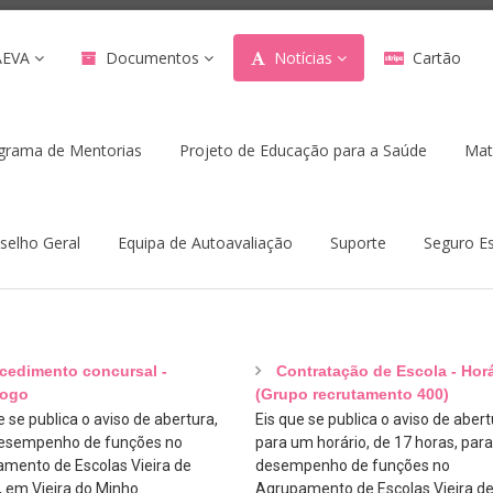
AEVA
Documentos
Notícias
Cartão
grama de Mentorias
Projeto de Educação para a Saúde
Mat
selho Geral
Equipa de Autoavaliação
Suporte
Seguro Es
cedimento concursal -
Contratação de Escola - Horá
logo
(Grupo recrutamento 400)
 se publica o aviso de abertura,
Eis que se publica o aviso de abert
esempenho de funções no
para um horário, de 17 horas, para
mento de Escolas Vieira de
desempenho de funções no
, em Vieira do Minho.
Agrupamento de Escolas Vieira d