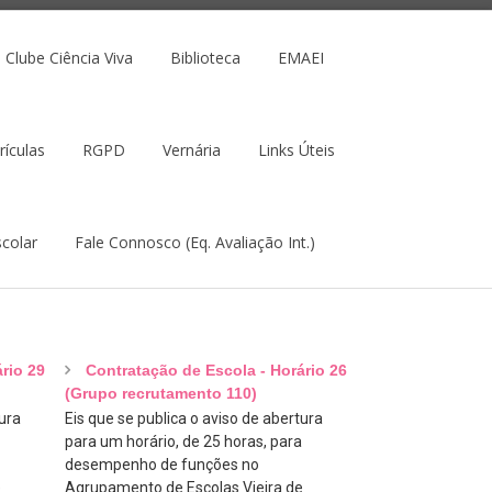
Clube Ciência Viva
Biblioteca
EMAEI
rículas
RGPD
Vernária
Links Úteis
colar
Fale Connosco (Eq. Avaliação Int.)
rio 29
Contratação de Escola - Horário 26
(Grupo recrutamento 110)
ura
Eis que se publica o aviso de abertura
para um horário, de 25 horas, para
desempenho de funções no
e
Agrupamento de Escolas Vieira de