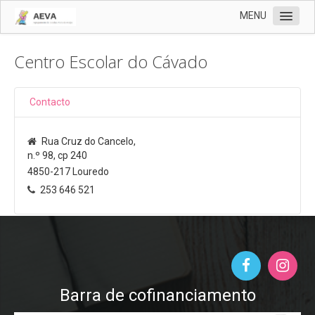
MENU
AEVA
Centro Escolar do Cávado
Oferta Educativa
Órgãos de Gestão
Contacto
Contactos
Rua Cruz do Cancelo,
Sede
n.º 98, cp 240
Centros Escolares
4850-217 Louredo
253 646 521
ERASMUS+
Documentos
Notícias
Cartão
Barra de cofinanciamento
Clube Ciência Viva